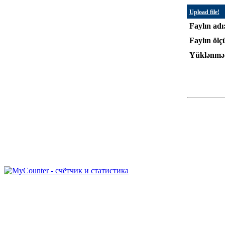
Upload file!
Faylın adı
Faylın ölç
Yüklənmə 