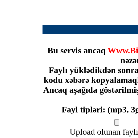
Bu servis ancaq
Www.Bi
nəzə
Faylı yüklədikdən sonra 
kodu xəbərə kopyalamaqla
Ancaq aşağıda göstərilmiş 
Fayl tipləri: (mp3, 3gp
Upload olunan fayl